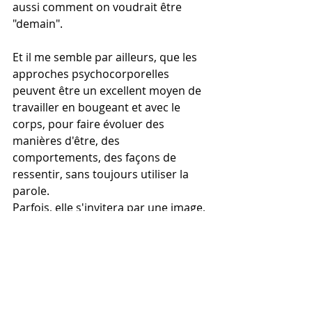
aussi comment on voudrait être 
"demain".
Et il me semble par ailleurs, que les 
approches psychocorporelles 
peuvent être un excellent moyen de 
travailler en bougeant et avec le 
corps, pour faire évoluer des 
manières d'être, des 
comportements, des façons de 
ressentir, sans toujours utiliser la 
parole.
Parfois, elle s'invitera par une image, 
un souvenir, une association d'idée, 
une épiphanie. Et parfois elle sera 
inutile parce que le corps, seul, aura 
fait un chemin, débloqué une voie (et 
parfois une voix !) qui apportera du 
mieux-être.