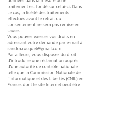
données dans la mesure où le
traitement est fondé sur celui-ci. Dans
ce cas, la licéité des traitements
effectués avant le retrait du
consentement ne sera pas remise en
cause.
Vous pouvez exercer vos droits en
adressant votre demande par e-mail à
sandra.rocquet@gmail.com
Par ailleurs, vous disposez du droit
d’introduire une réclamation auprès
d’une autorité de contrôle nationale
telle que la Commission Nationale de
l’Informatique et des Libertés (CNIL) en
France, dont le site Internet peut être
consulté à l’adresse suivante :
cnil.fr
J'adhère à la charte de déontologie
AEC-EMCC.
Lien ici
:
https://www.emccfrance.org/deontol