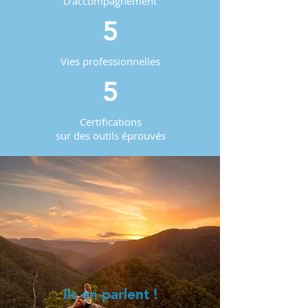
D'accompagnement
5
Vies professionnelles
5
Certifications
sur des outils éprouvés
Ils en parlent !