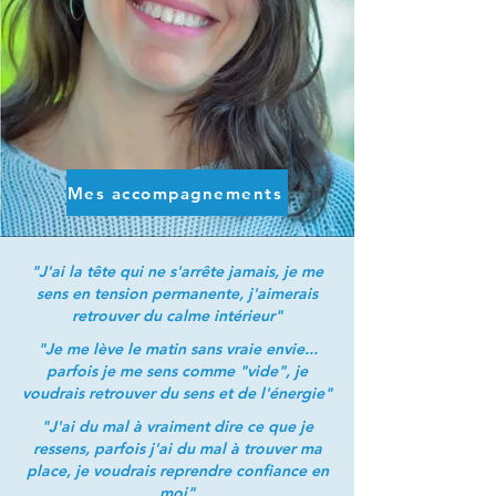
Mes accompagnements
"J'ai la tête qui ne s'arrête jamais, je me
sens en tension permanente, j'aimerais
retrouver du calme intérieur"
"Je me lève le matin sans vraie envie...
parfois je me sens comme "vide", je
voudrais retrouver du sens et de l'énergie"
"J'ai du mal à vraiment dire ce que je
ressens, parfois j'ai du mal à trouver ma
place, je voudrais reprendre confiance en
moi"