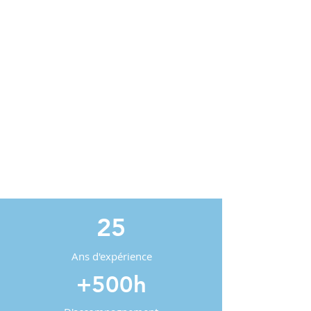
25
Ans d'expérience
+500h