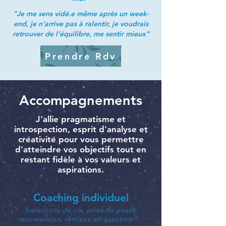
"Je me sens vidé.e même après un week-
end, je n'arrive pas à ralentir, je voudrais
retrouver de l'équilibre, me sentir mieux"
Prendre Rdv
Accompagnements
J'allie pragmatisme et
introspection, esprit d'analyse et
créativité pour vous permettre
d’atteindre vos objectifs tout en
restant fidèle à vos valeurs et
aspirations.
Coaching individuel
Transitions de vie, prise de poste,
reconversion, remises en question ?...