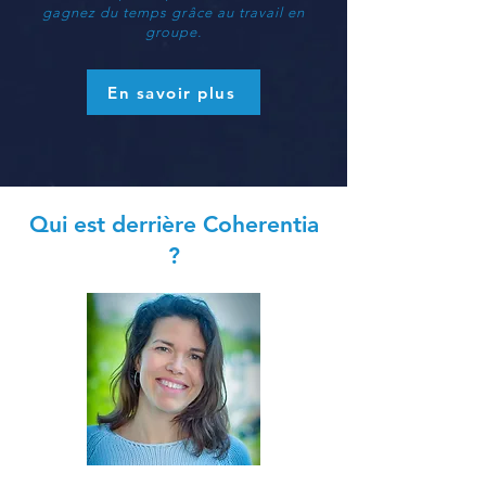
gagnez du temps grâce au travail en
groupe.
En savoir plus
Qui est derrière Coherentia
?