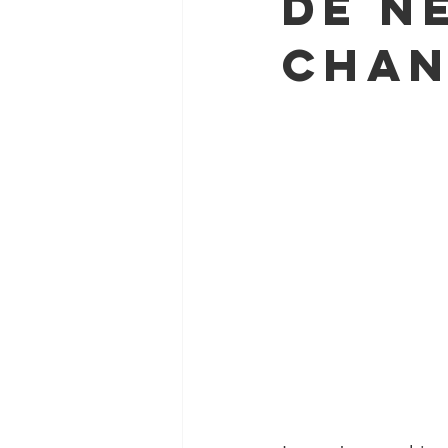
de n
chan