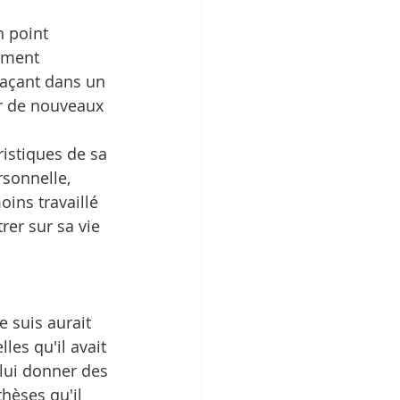
n point 
ement 
laçant dans un 
er de nouveaux 
ristiques de sa 
sonnelle, 
ins travaillé 
rer sur sa vie 
e suis aurait 
les qu'il avait 
 lui donner des 
hèses qu'il 