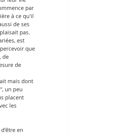
 commence par 
ère à ce qu'il 
aussi de ses 
plaisait pas. 
iées, est 
percevoir que 
 de 
esure de 
ait mais dont 
“, un peu 
us placent 
vec les 
 d'être en 