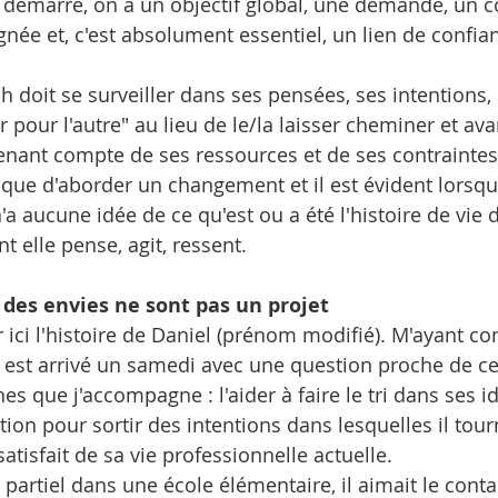
démarre, on a un objectif global, une demande, un co
e et, c'est absolument essentiel, un lien de confia
h doit se surveiller dans ses pensées, ses intentions,
r pour l'autre" au lieu de le/la laisser cheminer et ava
tenant compte de ses ressources et de ses contraintes
que d'aborder un changement et il est évident lorsq
'a aucune idée de ce qu'est ou a été l'histoire de vie 
t elle pense, agit, ressent.
 des envies ne sont pas un projet
 ici l'histoire de Daniel (prénom modifié). M'ayant co
est arrivé un samedi avec une question proche de cel
s que j'accompagne : l'aider à faire le tri dans ses id
ction pour sortir des intentions dans lesquelles il tour
satisfait de sa vie professionnelle actuelle.
artiel dans une école élémentaire, il aimait le contac