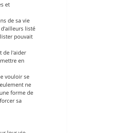
s et 
ns de sa vie 
d'ailleurs listé 
ister pouvait 
de l'aider 
à mettre en 
ue vouloir se 
 seulement ne 
 une forme de 
forcer sa 
r leur vie 