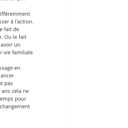
 différemment 
ser à l'action. 
 fait de 
 Ou le fait 
 avoir un 
 vie familiale 
ssage en 
lancer 
t pas 
 ans cela ne 
 temps pour 
u changement 