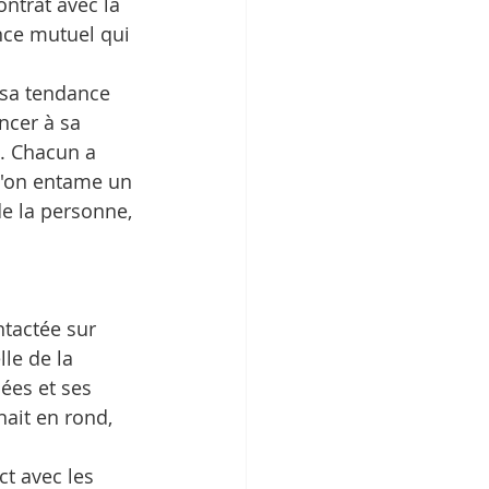
ntrat avec la 
nce mutuel qui 
 sa tendance 
ncer à sa 
. Chacun a 
u'on entame un 
de la personne, 
ntactée sur 
le de la 
ées et ses 
nait en rond, 
t avec les 