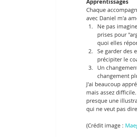
Apprentissages
Chaque accompagneme
avec Daniel m'a am
Ne pas imaginer
prises pour "ar
quoi elles rép
Se garder des 
précipiter le coa
Un changement n
changement plu
J'ai beaucoup appréc
mais assez difficile
presque une illustra
qui ne veut pas dire
(Crédit image : 
Mae