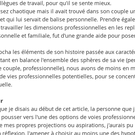
llègues de travail, pour qu'il se sente mieux.
assez chaotique mais il avait trouvé dans son couple u
et qui lui servait de balise personnelle. Prendre égal
 travailler les dimensions professionnelles en les rep
sonnelle et familiale, fut d'une grande aide pour pos
ccrocha les éléments de son histoire passée aux caracté
ttant en balance l'ensemble des sphères de sa vie (per
de couple, professionnelle), nous avons de moins en mo
t de vies professionnelles potentielles, pour se concent
elle.
ur
e je disais au début de cet article, la personne que j
 pousser vers l'une des options de voies professionnel
de mes propres projections ou aspirations, j'aurais pu
a réflexion, l'amener à choisir au moins une des hypot