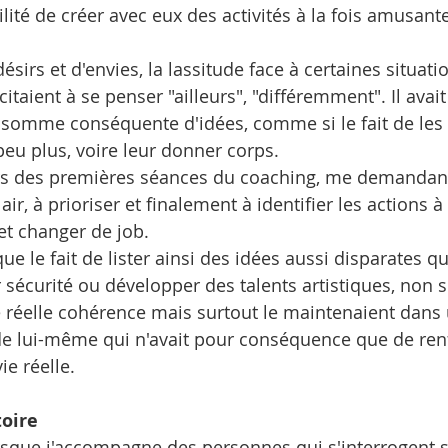
ilité de créer avec eux des activités à la fois amusante
irs et d'envies, la lassitude face à certaines situatio
citaient à se penser "ailleurs", "différemment". Il avait 
somme conséquente d'idées, comme si le fait de les l
 peu plus, voire leur donner corps.
rs des premières séances du coaching, me demandant 
air, à prioriser et finalement à identifier les actions 
et changer de job.
que le fait de lister ainsi des idées aussi disparates q
r sécurité ou développer des talents artistiques, non
 réelle cohérence mais surtout le maintenaient dans
de lui-même qui n'avait pour conséquence que de ren
ie réelle.
toire
que j'accompagne des personnes qui s'interrogent su