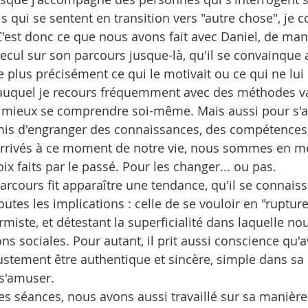
s qui se sentent en transition vers "autre chose", je
C'est donc ce que nous avons fait avec Daniel, de mani
ecul sur son parcours jusque-là, qu'il se convainque 
ie plus précisément ce qui le motivait ou ce qui ne lui 
auquel je recours fréquemment avec des méthodes var
 mieux se comprendre soi-même. Mais aussi pour s'a
mis d'engranger des connaissances, des compétences,
'arrivés à ce moment de notre vie, nous sommes en m
ix faits par le passé. Pour les changer... ou pas.
arcours fit apparaître une tendance, qu'il se connaiss
outes les implications : celle de se vouloir en "rupture
rmiste, et détestant la superficialité dans laquelle no
s sociales. Pour autant, il prit aussi conscience qu'a
justement être authentique et sincère, simple dans sa 
s'amuser.
l des séances, nous avons aussi travaillé sur sa manière