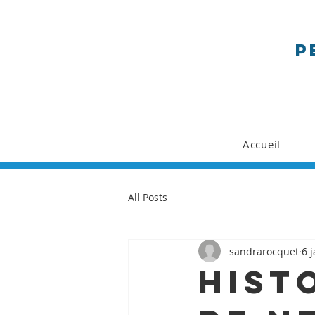
p
Accueil
All Posts
sandrarocquet
6 
Histo